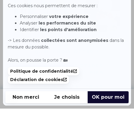
MANDAT EXCLUSIF OU
MANDAT SIMPLE : POUR
QUEL CHOIX OPTER ?
LES 6 GRANDES ÉTAPES
POUR VENDRE SON BIEN
PROPRIÉTAIRES : FAIRE
APPEL À UN AGENT POUR
VENDRE SON BIEN
Accueil
Acheter
Louer
Vendre
Menu