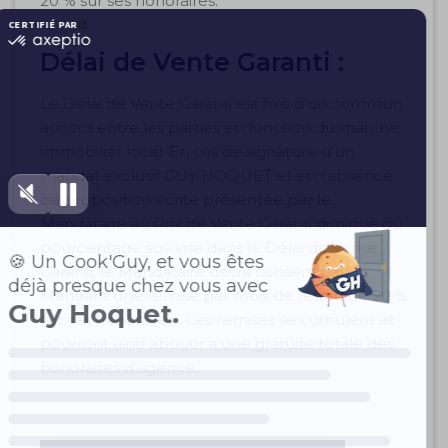
20 % sur ses honoraires.
Délai de Vente Garanti :
Le Délai de Vente Garanti est fixé d'un commun
accord entre les parties en fonction du marché
immobilier local. En cas de signature d’un
mandat exclusif GUY HOQUET et en l'absence
de proposition écrite présentée par le
Mandataire au Prix de Vente Garanti diminué du
pourcentage sus-visé dans le Délai de Vente
Garanti, le Mandataire devra consentir au
Mandant une remise par mois de retard de 20 %
sur ses honoraires . Les remises se cumulent et
pourront ainsi aboutir à une gratuité totale des
honoraires d'agence.